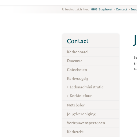
U bevindt zich hier:
HHG Staphorst
›
Contact
›
Jeug
Contact
Kerkenraad
Se
Diaconie
Em
Catecheten
Te
Kerkvoogdij
Ledenadministratie
Kerktelefoon
Notabelen
Jeugdvereniging
Vertrouwenspersonen
Kerkzicht