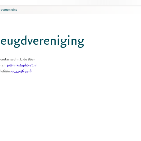
dvereniging
Jeugdvereniging
cretaris: dhr. L. de Boer
ail:
jv@hhkstaphorst.nl
lefoon:
0522-463938