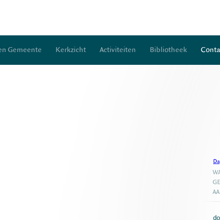
 en Gemeente
Kerkzicht
Activiteiten
Bibliotheek
Conta
Da
WA
GE
A
do