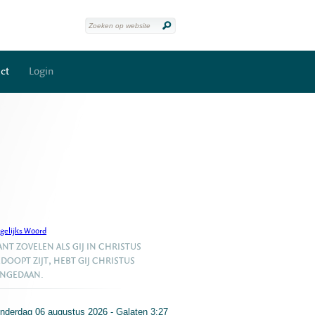
ct
Login
gelijks Woord
NT ZOVELEN ALS GIJ IN CHRISTUS
DOOPT ZIJT, HEBT GIJ CHRISTUS
ANGEDAAN.
nderdag 06 augustus 2026 - Galaten 3:27