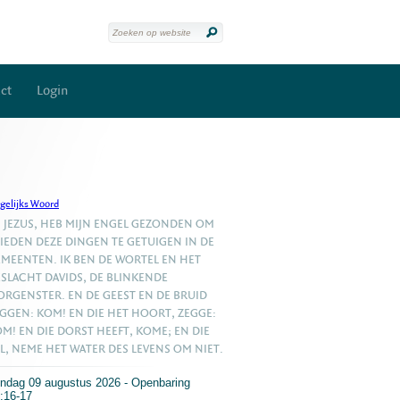
ct
Login
gelijks Woord
, JEZUS, HEB MIJN ENGEL GEZONDEN OM
IEDEN DEZE DINGEN TE GETUIGEN IN DE
MEENTEN. IK BEN DE WORTEL EN HET
SLACHT DAVIDS, DE BLINKENDE
RGENSTER. EN DE GEEST EN DE BRUID
GGEN: KOM! EN DIE HET HOORT, ZEGGE:
M! EN DIE DORST HEEFT, KOME; EN DIE
L, NEME HET WATER DES LEVENS OM NIET.
ndag 09 augustus 2026 - Openbaring
:16-17