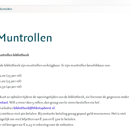
untrollen
Muntrollen
ntrollen bibliotheek
 de bibliotheek zijn muntrollen verkrijgbaar. Er zijn muntrollen beschikbaar van:
2,00 (25 per rol)
1,00 (25 per rol)
0,50 (40 per rol)
kunt ze ophalen tijdens de openingstijden van de bibliotheek, zie hiervoor de gegevens onder
ntact
. Wilt u meer dan 5 rollen, dan graag van te voren bestellen via het
mailadres
bibliotheek@hhkstaphorst.nl
.
j voorkeur met pin betalen. Bij contante betaling graag gepast geld meenemen. Het is niet
gelijk om met biljetten van € 200 en € 500 te betalen.
r rol brengen we € 0,25 in rekening voor de onkosten.