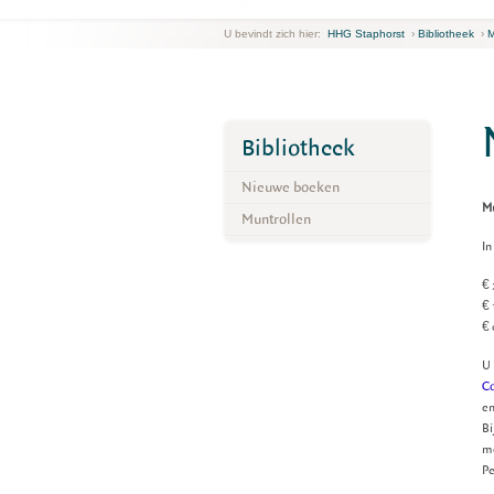
U bevindt zich hier:
HHG Staphorst
›
Bibliotheek
›
M
Bibliotheek
Nieuwe boeken
Mu
Muntrollen
In
€ 
€ 
€ 
U 
Co
e
Bi
mo
Pe