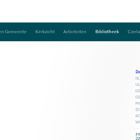
 en Gemeente
Kerkzicht
Activiteiten
Bibliotheek
Conta
Da
IK
UL
GE
GE
MO
ZE
KO
WI
zo
22